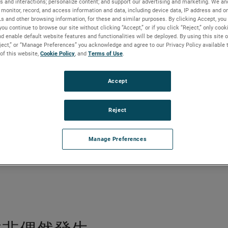
秘訣
s and interactions; personalize content; and support our advertising and marketing. We and
monitor, record, and access information and data, including device data, IP address and onl
Ls and other browsing information, for these and similar purposes. By clicking Accept, you
you continue to browse our site without clicking “Accept,” or if you click “Reject,” only coo
d enable default website features and functionalities will be deployed. By using this site o
eject,” or “Manage Preferences” you acknowledge and agree to our Privacy Policy available 
 of this website,
Cookie Policy
, and
Terms of Use
.
Accept
Reject
Manage Preferences