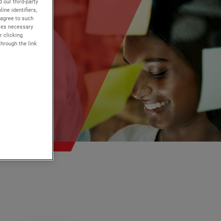
 our third-party
ine identifiers,
 agree to such
kies necessary
r clicking
through the link