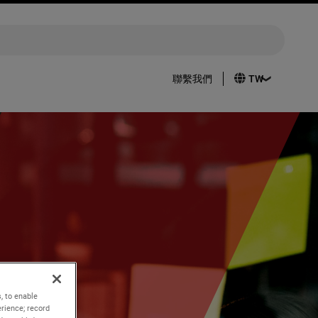
聯繫我們
, to enable
rience; record