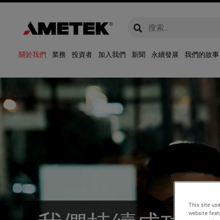
global-search
global-search
關於我們
業務
投資者
加入我們
新聞
永續發展
我們的故事
This site use
website feat