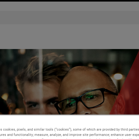
s cookies, pixels, and similar tools (“cookies”), some of which are provided by third parties
ures and functionality; measure, analyze, and improve site performance; enhance user expe