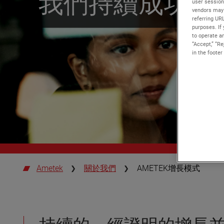
我們持續成功的
user session
vendors may 
referring UR
purposes. If 
to operate an
“Accept,” “R
in the footer
Ametek
關於我們
AMETEK增長模式