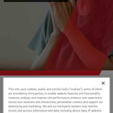
Ametek
我們的故事
This site uses cookies, pixels, and similar tools (“cookies”), some of which
are provided by third parties, to enable website features and functionality;
measure, analyze, and improve site performance; enhance user experience;
在全球各地，AMETEK每天都發
record user sessions and interactions; personalize content; and support our
advertising and marketing. We and our third-party vendors may monitor,
生著
精彩的故事
。
record, and access information and data, including device data, IP address