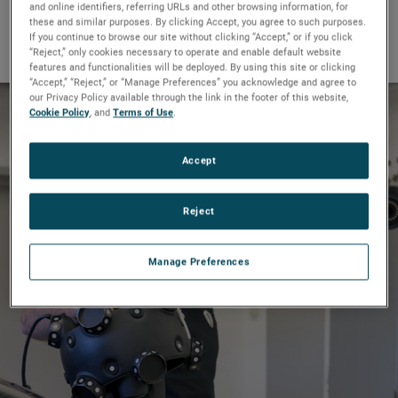
我們很榮幸能向您分享其中一些
and online identifiers, referring URLs and other browsing information, for
these and similar purposes. By clicking Accept, you agree to such purposes.
故事。
If you continue to browse our site without clicking “Accept,” or if you click
“Reject,” only cookies necessary to operate and enable default website
features and functionalities will be deployed. By using this site or clicking
“Accept,” “Reject,” or “Manage Preferences” you acknowledge and agree to
our Privacy Policy available through the link in the footer of this website,
Cookie Policy
, and
Terms of Use
.
將超級跑車的設計推向極限
Accept
全文
Reject
Manage Preferences